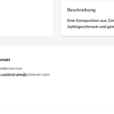
Beschreibung
Eine Komposition aus Zim
Apfelgeschmack und gema
ntakt
ndenservice
volle.truhe@unilever.com
:baseline-email