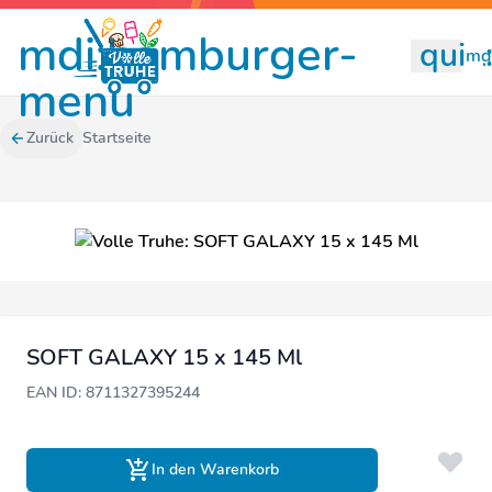
mdi:hamburger-
quill
mdi
menu
Zurück
Startseite
SOFT GALAXY 15 x 145 Ml
EAN ID: 8711327395244
In den Warenkorb