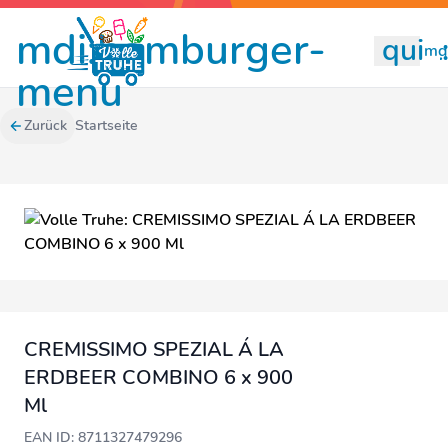
mdi:hamburger-
quill
mdi
menu
Zurück
Startseite
CREMISSIMO SPEZIAL Á LA
ERDBEER COMBINO 6 x 900
Ml
EAN ID: 8711327479296