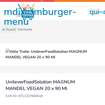
mdi:hamburger-
quill
mdi
menu
Zurück
Startseite
UnileverFoodSolution MAGNUM
MANDEL VEGAN 20 x 90 Ml
EAN ID: 8711327660618