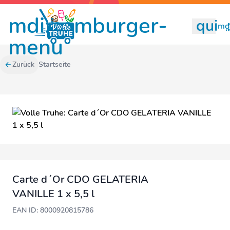
mdi:hamburger-
quill
mdi
menu
Zurück
Startseite
Carte d´Or CDO GELATERIA
VANILLE 1 x 5,5 l
EAN ID: 8000920815786