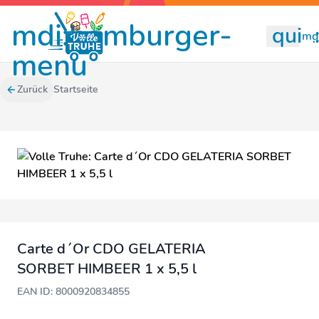
mdi:hamburger-
quill
mdi
menu
Zurück
Startseite
Carte d´Or CDO GELATERIA
SORBET HIMBEER 1 x 5,5 l
EAN ID: 8000920834855