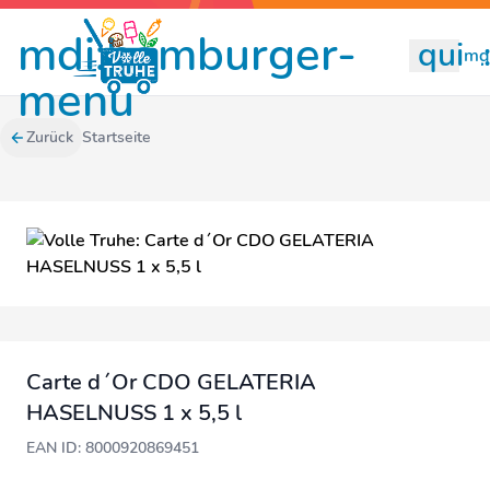
mdi:hamburger-
quill
mdi
menu
Zurück
Startseite
Carte d´Or CDO GELATERIA
HASELNUSS 1 x 5,5 l
EAN ID: 8000920869451