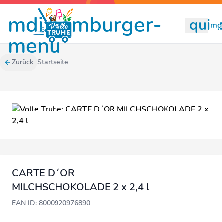
mdi:hamburger-
quill
mdi
menu
Zurück
Startseite
CARTE D´OR
MILCHSCHOKOLADE 2 x 2,4 l
EAN ID: 8000920976890