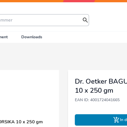
ment
Downloads
Dr. Oetker BA
10 x 250 gm
EAN ID: 4001724041665
In 