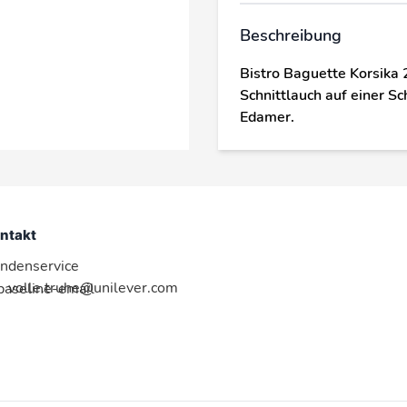
Beschreibung
Bistro Baguette Korsika 
Schnittlauch auf einer 
Edamer.
ntakt
ndenservice
volle.truhe@unilever.com
:baseline-email