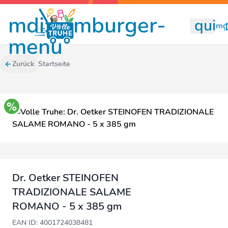
mdi:hamburger-
quill
mdi
menu
Zurück
Startseite
Dr. Oetker STEINOFEN
TRADIZIONALE SALAME
ROMANO - 5 x 385 gm
EAN ID: 4001724038481