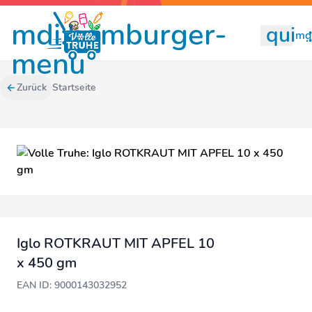
mdi:hamburger-
quill
mdi
menu
Zurück
Startseite
Iglo ROTKRAUT MIT APFEL 10
x 450 gm
EAN ID: 9000143032952