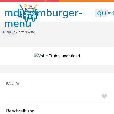
mdi:hamburger-
quill
mdi
menu
Zurück
Startseite
EAN ID:
Beschreibung