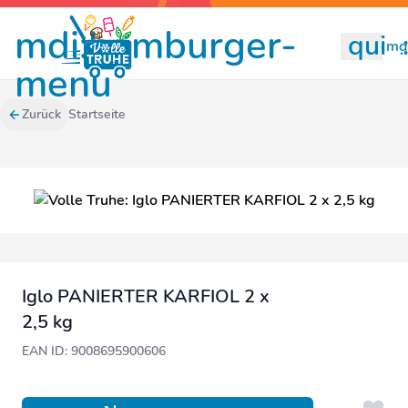
mdi:hamburger-
quill
mdi
menu
Zurück
Startseite
Iglo PANIERTER KARFIOL 2 x
2,5 kg
EAN ID: 9008695900606