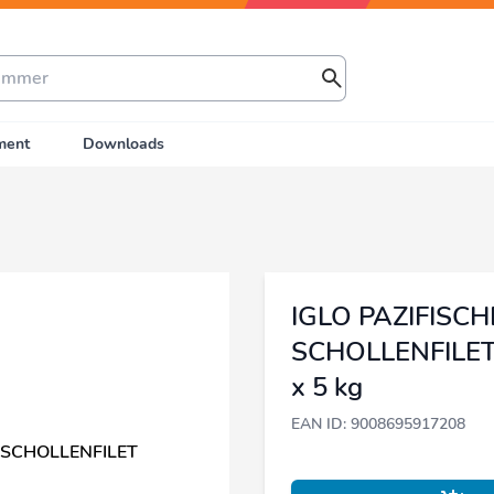
ment
Downloads
IGLO PAZIFISC
SCHOLLENFILET 
x 5 kg
EAN ID: 9008695917208