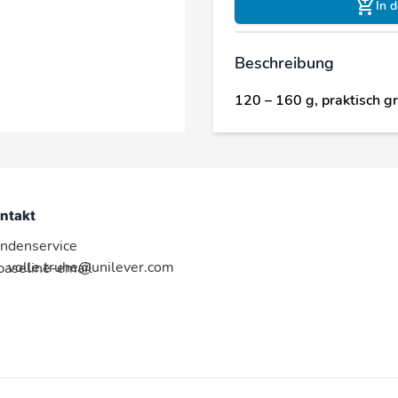
In 
Beschreibung
120 – 160 g, praktisch g
ntakt
ndenservice
volle.truhe@unilever.com
:baseline-email