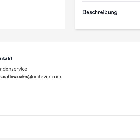
Beschreibung
ntakt
ndenservice
volle.truhe@unilever.com
:baseline-email