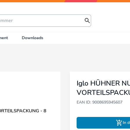
ment
Downloads
Iglo HÜHNER 
VORTEILSPACKU
EAN ID: 9008695945607
In 