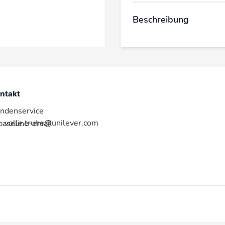
Beschreibung
ntakt
ndenservice
volle.truhe@unilever.com
:baseline-email