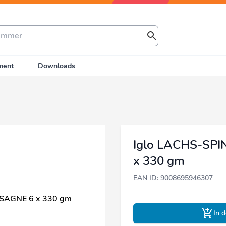
ment
Downloads
Iglo LACHS-SP
x 330 gm
EAN ID: 9008695946307
In 