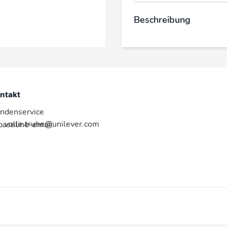
Beschreibung
ntakt
ndenservice
volle.truhe@unilever.com
:baseline-email