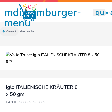
mdi:hamburger-
quill
mdi
menu
Zurück
Startseite
Iglo ITALIENISCHE KRÄUTER 8
x 50 gm
EAN ID: 9008695963809