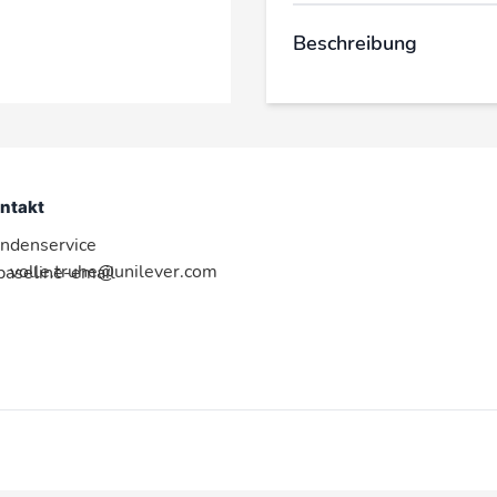
Beschreibung
ntakt
ndenservice
volle.truhe@unilever.com
:baseline-email