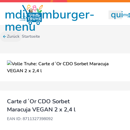
mdi:hamburger-
quill
mdi
menu
Zurück
Startseite
Carte d´Or CDO Sorbet
Maracuja VEGAN 2 x 2,4 l
EAN ID: 8711327398092