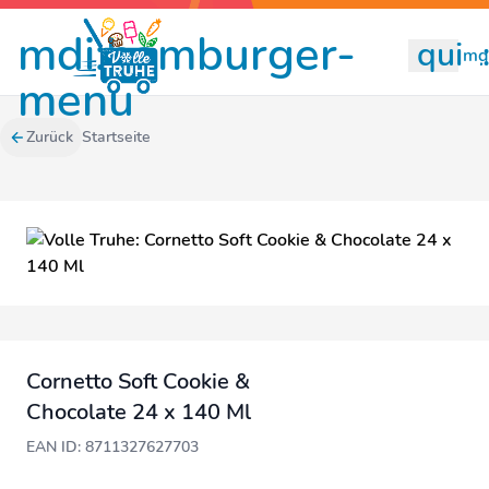
mdi:hamburger-
quill
mdi
menu
Zurück
Startseite
Cornetto Soft Cookie &
Chocolate 24 x 140 Ml
EAN ID: 8711327627703