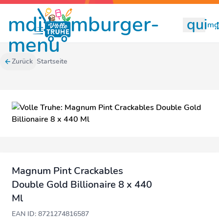
mdi:hamburger-
quill
mdi
menu
Zurück
Startseite
Magnum Pint Crackables
Double Gold Billionaire 8 x 440
Ml
EAN ID: 8721274816587