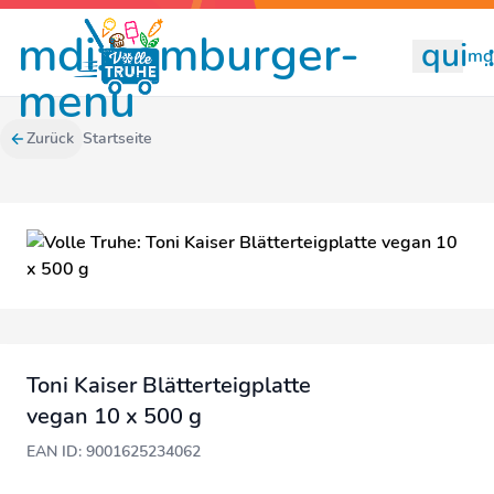
mdi:hamburger-
quill
mdi
menu
Zurück
Startseite
Toni Kaiser Blätterteigplatte
vegan 10 x 500 g
EAN ID: 9001625234062