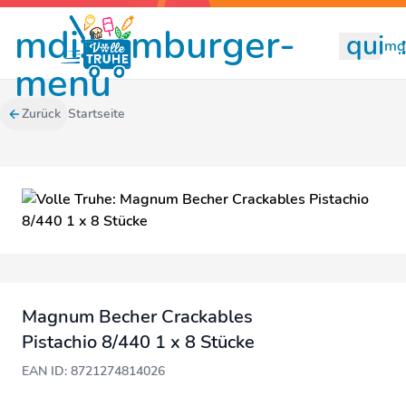
mdi:hamburger-
quill
mdi
menu
Zurück
Startseite
Magnum Becher Crackables
Pistachio 8/440 1 x 8 Stücke
EAN ID: 8721274814026