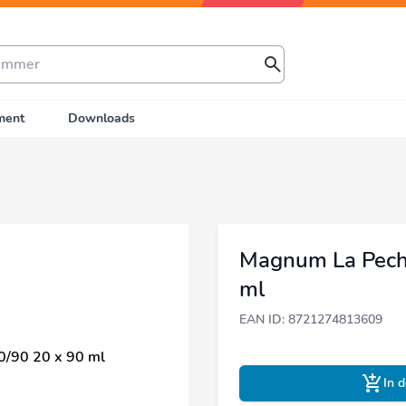
ment
Downloads
Magnum La Pech
ml
EAN ID: 8721274813609
In 