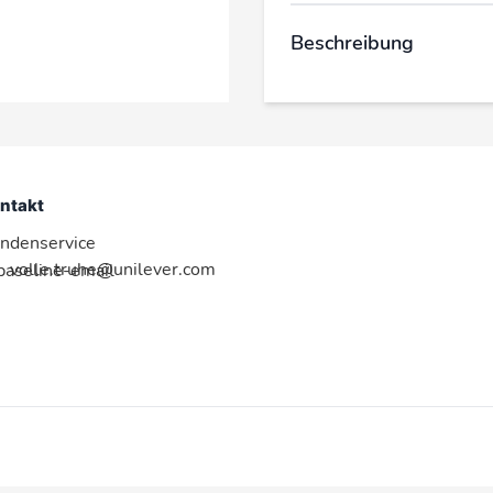
Beschreibung
ntakt
ndenservice
volle.truhe@unilever.com
:baseline-email