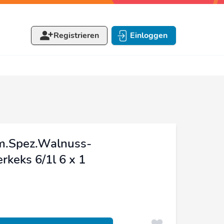
Registrieren
Einloggen
m.Spez.Walnuss-
rkeks 6/1l 6 x 1