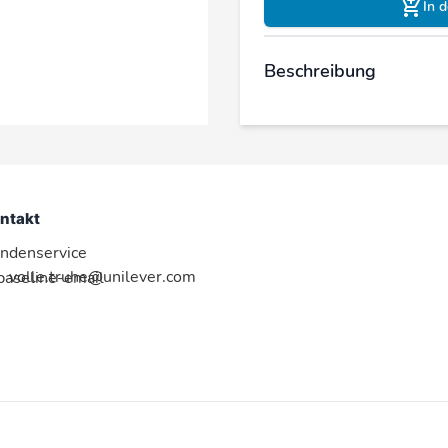
In 
Beschreibung
ntakt
ndenservice
volle.truhe@unilever.com
:baseline-email