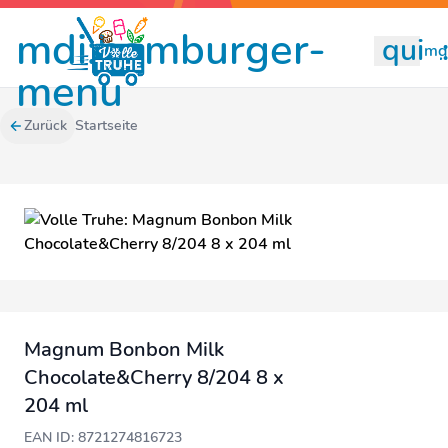
mdi:hamburger-
quill
mdi
menu
Zurück
Startseite
Magnum Bonbon Milk
Chocolate&Cherry 8/204 8 x
204 ml
EAN ID: 8721274816723