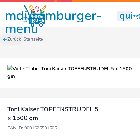
mdi:hamburger-
quill
mdi
menu
Zurück
Startseite
Toni Kaiser TOPFENSTRUDEL 5
x 1500 gm
EAN ID: 9001625531505