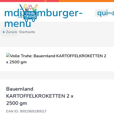
mdi:hamburger-
quill
mdi
menu
Zurück
Startseite
Bauernland
KARTOFFELKROKETTEN 2 x
2500 gm
EAN ID: 9001969190017