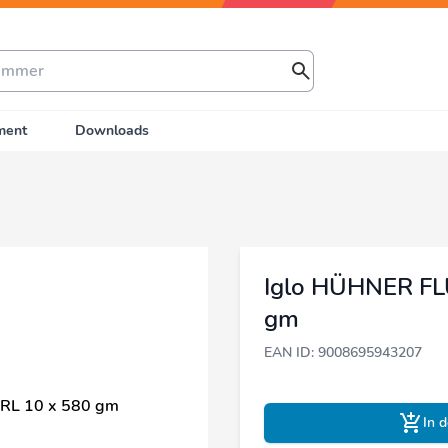
ment
Downloads
Iglo HÜHNER FL
gm
EAN ID: 9008695943207
In 