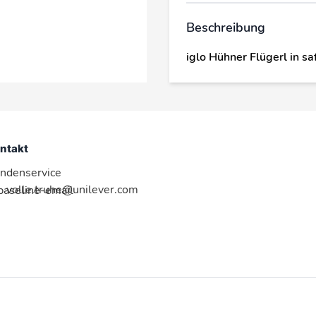
Beschreibung
iglo Hühner Flügerl in s
ntakt
ndenservice
volle.truhe@unilever.com
:baseline-email